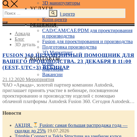
3D манипуляторы
УСЛУГИ
Найти:
Учебный центр
Копи-центр
РЕШЕНИЯ
CAD/CAM/CAE/PDM для проектирования
Аркада
и производства
Блог
Fusion для проектирования и производства
3D деталь
Подготовка производства
3D Маркетинг
FUSION 360 НЕЗАМЕНИМЫЙ ПОМОЩНИК ДЛЯ
КОНТАКТЫ
ВАШЕГО ПРОИЗВОДСТВА. 23 ДЕКАБРЯ В 11:00
О нас
(EEST, UTC+3) ВЕБИНАР
Партнеры
Вакансии
21.12.2020
Мероприятия
ЧАО «Аркада», золотой партнер компании Autodesk,
приглашает принять участие в вебинаре, посвященном
проектированию и производству изделий с помощью
облачной платформы Autodesk Fusion 360. Сегодня Autodesk…
Новости
АКЦІЯ.
Fusion: самая большая распродажа года —
скидки до 25%
19.07.2026
Trimble Connect и Tekla Structures на учебном курсе