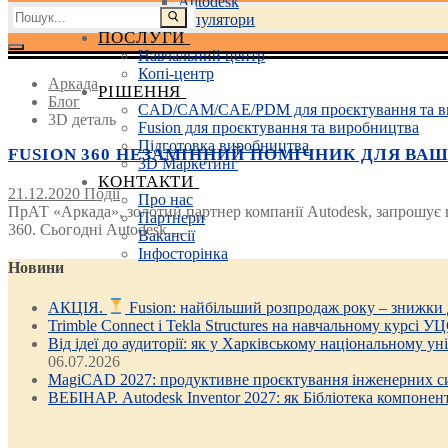
Autodesk
Пошук:
3D маніпулятори
ПОСЛУГИ
Навчальний центр
Копі-центр
Аркада
РІШЕННЯ
Блог
CAD/CAM/CAE/PDM для проєктування та в
3D деталь
Fusion для проєктування та виробництва
Підготовка виробництва
FUSION 360 НЕЗАМІННИЙ ПОМІЧНИК ДЛЯ ВАШОГ
3D Маркетинг
КОНТАКТИ
21.12.2020
Події
Про нас
ПрАТ «Аркада», золотий партнер компанії Autodesk, запрошує 
Партнери
360. Сьогодні Autodesk…
Вакансії
Інфосторінка
Новини
АКЦІЯ.
Fusion: найбільший розпродаж року – знижки
Trimble Connect і Tekla Structures на навчальному курсі У
Від ідеї до аудиторії: як у Харківському національному у
06.07.2026
MagiCAD 2027: продуктивне проєктування інженерних си
ВЕБІНАР. Autodesk Inventor 2027: як Бібліотека компонен