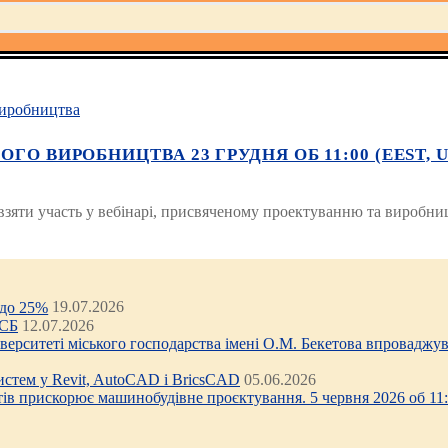
иробництва
О ВИРОБНИЦТВА 23 ГРУДНЯ ОБ 11:00 (EEST, UT
взяти участь у вебінарі, присвяченому проектуванню та виробни
 до 25%
19.07.2026
ЦСБ
12.07.2026
ніверситеті міського господарства імені О.М. Бекетова впроваджув
стем у Revit, AutoCAD і BricsCAD
05.06.2026
тів прискорює машинобудівне проєктування. 5 червня 2026 об 11