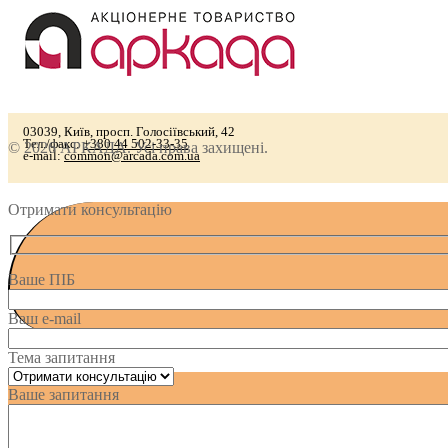
03039, Київ, просп. Голосіївський, 42
Тел./факс:
+380 44 502-33-35
© 2026 АРКАДА. Усі права захищені.
e-mail:
common@arcada.com.ua
Отримати консультацію
Ваше ПІБ
Ваш e-mail
Тема запитання
Ваше запитання