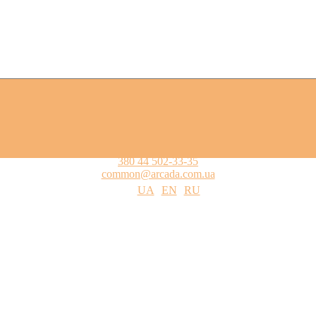
380 44 502-33-35
common@arcada.com.ua
UA
EN
RU
цтва