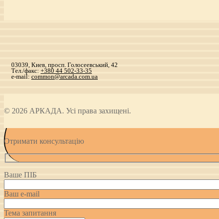
03039, Киев, просп. Голосеевський, 42
Тел./факс:
+380 44 502-33-35
e-mail:
common@arcada.com.ua
© 2026 АРКАДА. Усі права захищені.
Отримати консультацію
Ваше ПІБ
Ваш e-mail
Тема запитання