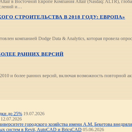
tair в Восточной Европе Компания Altair (Nasdaq: ALTR), глоб
ислений и…
ГО СТРОИТЕЛЬСТВА В 2018 ГОДУ: ЕВРОПА»
товлен компанией Dodge Data & Analytics, которая провела опр
БОЛЕЕ РАННИХ ВЕРСИЙ
 2010 и более ранних версий, включая возможность повторной а
идки до 25%
19.07.2026
12.07.2026
иверситете городского хозяйства имени А.М. Бекетова внедряли 
х систем в Revit, AutoCAD и BricsCAD
05.06.2026