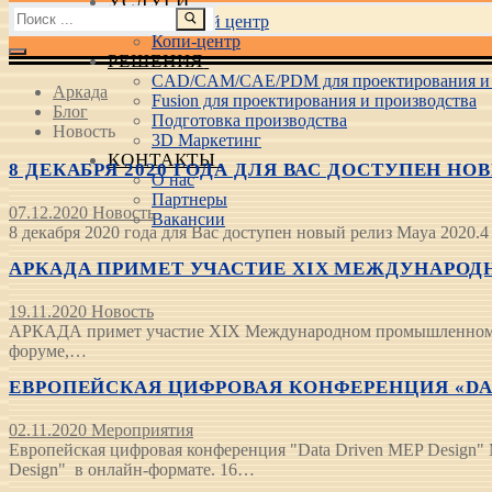
УСЛУГИ
Найти:
Учебный центр
Копи-центр
РЕШЕНИЯ
CAD/CAM/CAE/PDM для проектирования и 
Аркада
Fusion для проектирования и производства
Блог
Подготовка производства
Новость
3D Маркетинг
КОНТАКТЫ
8 ДЕКАБРЯ 2020 ГОДА ДЛЯ ВАС ДОСТУПЕН НОВ
О нас
Партнеры
07.12.2020
Новость
Вакансии
8 декабря 2020 года для Вас доступен новый релиз Maya 2020.
АРКАДА ПРИМЕТ УЧАСТИЕ XIX МЕЖДУНАРОДН
19.11.2020
Новость
АРКАДА примет участие XIX Международном промышленном ф
форуме,…
ЕВРОПЕЙСКАЯ ЦИФРОВАЯ КОНФЕРЕНЦИЯ «DATA 
02.11.2020
Мероприятия
Европейская цифровая конференция "Data Driven MEP Desig
Design" в онлайн-формате. 16…