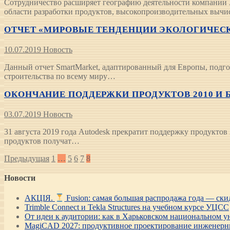
Сотрудничество расширяет географию деятельности компании Al
области разработки продуктов, высокопроизводительных выч
ОТЧЕТ «МИРОВЫЕ ТЕНДЕНЦИИ ЭКОЛОГИЧЕСКО
10.07.2019
Новость
Данный отчет SmartMarket, адаптированный для Европы, подго
строительства по всему миру…
ОКОНЧАНИЕ ПОДДЕРЖКИ ПРОДУКТОВ 2010 И 
03.07.2019
Новость
31 августа 2019 года Autodesk прекратит поддержку продуктов
продуктов получат…
Пагинация
Предыдущая
1
…
5
6
7
8
записей
Новости
АКЦІЯ.
Fusion: самая большая распродажа года — ск
Trimble Connect и Tekla Structures на учебном курсе УЦСС
От идеи к аудитории: как в Харьковском национальном ун
MagiCAD 2027: продуктивное проектирование инженерны