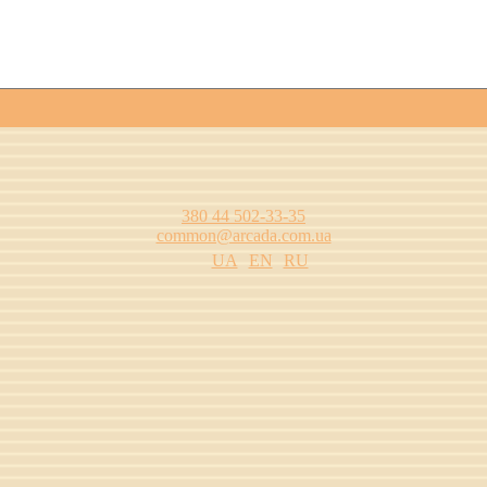
380 44 502-33-35
common@arcada.com.ua
UA
EN
RU
одства