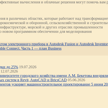
эффективные вычисления и облачные решения могут помочь вам
ия в различных областях, которые работают над трансформацие
окосмической и оборонной, сельскохозяйственной и строительн
 инфраструктуре, морской и других отраслях промышленности
ь о новом программном обеспечении для моделирования
ом электронного прибора в Autodesk Fusion и Autodesk Inventor
le Connect. Часть 1 — план Business
идки до 25%
19.07.2026
12.07.2026
иверситете городского хозяйства имени А.М. Бекетова внедряли 
х систем в Revit, AutoCAD и BricsCAD
05.06.2026
нентов ускоряет машиностроительное проектирование 5 июня 202