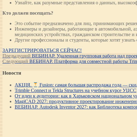
Узнайте, как разумные представления о данных, высоко
Кто должен посещать?
Это событие предназначено для лиц, принимающих решен
Инженеры и дизайнеры, работающие в автомобильной, аэр
медицинских устройствах, гражданском строительстве и
Другие профессионалы и студенты, которые хотят узнат
ЗАРЕГИСТРИРОВАТЬСЯ СЕЙЧАС!
Навигация
Предыдущая
Предыдущий
ВЕБИНАР. Удаленная групповая работа над проект
Следующая
запись:
Следующий
ВЕБИНАР. Платформа для совместной работы Trimb
по
запись:
записям
Новости
АКЦІЯ.
Fusion: самая большая распродажа года — ск
Trimble Connect и Tekla Structures на учебном курсе УЦСС
От идеи к аудитории: как в Харьковском национальном ун
MagiCAD 2027: продуктивное проектирование инженерны
ВЕБИНАР. Autodesk Inventor 2027: как Библиотека компо