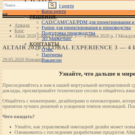
УСЛУГИ
Найти:
Учебный центр
Копи-центр
РЕШЕНИЯ
CAD/CAM/CAE/PDM для проектирования и 
Аркада
Fusion для проектирования и производства
Блог
Подготовка производства
Altair 2020 Global Experience 3 — 4 июня 2020 р. I Межд
3D Маркетинг
КОНТАКТЫ
ALTAIR 2020 GLOBAL EXPERIENCE 3 —
О нас
Партнеры
29.05.2020
Новость
Вакансии
Узнайте, что дальше в ми
Присоединяйтесь к нам в нашей виртуальной интерактивной ср
доклады, просматривайте технические сессии и общайтесь вжи
Общайтесь с инженерами, дизайнерами и инноваторами, которы
принятия лучших решений и ускорения темпов инноваций. Посм
Чего ожидать?
Узнайте, как управляемый имитацией дизайн может повыс
Ознакомьтесь с последними разработками продуктов Alta