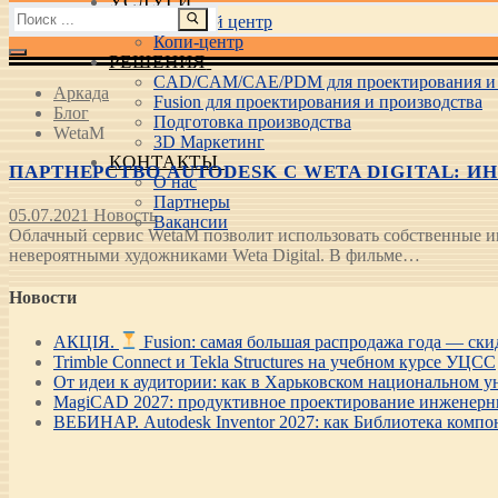
УСЛУГИ
Найти:
Учебный центр
Копи-центр
РЕШЕНИЯ
CAD/CAM/CAE/PDM для проектирования и 
Аркада
Fusion для проектирования и производства
Блог
Подготовка производства
WetaM
3D Маркетинг
КОНТАКТЫ
ПАРТНЕРСТВО AUTODESK С WETA DIGITAL: И
О нас
Партнеры
05.07.2021
Новость
Вакансии
Облачный сервис WetaM позволит использовать собственные и
невероятными художниками Weta Digital. В фильме…
Новости
АКЦІЯ.
Fusion: самая большая распродажа года — ск
Trimble Connect и Tekla Structures на учебном курсе УЦСС
От идеи к аудитории: как в Харьковском национальном ун
MagiCAD 2027: продуктивное проектирование инженерны
ВЕБИНАР. Autodesk Inventor 2027: как Библиотека компо