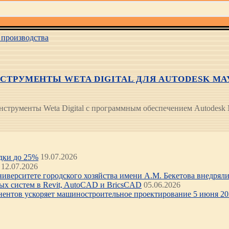
производства
НСТРУМЕНТЫ WETA DIGITAL ДЛЯ AUTODESK MA
нструменты Weta Digital с программным обеспечением Autodes
идки до 25%
19.07.2026
12.07.2026
иверситете городского хозяйства имени А.М. Бекетова внедряли 
х систем в Revit, AutoCAD и BricsCAD
05.06.2026
нентов ускоряет машиностроительное проектирование 5 июня 202