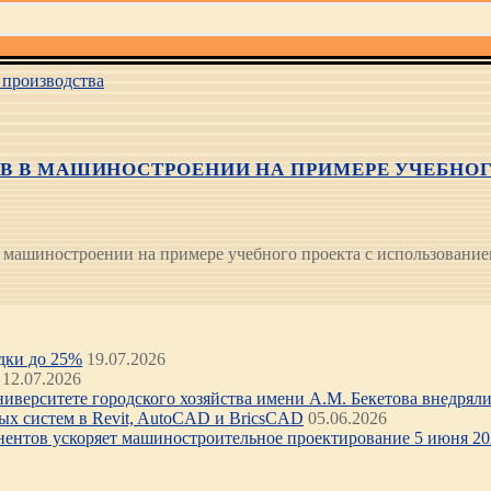
производства
ОВ В МАШИНОСТРОЕНИИ НА ПРИМЕРЕ УЧЕБНОГ
машиностроении на примере учебного проекта с использованием 
идки до 25%
19.07.2026
12.07.2026
иверситете городского хозяйства имени А.М. Бекетова внедряли 
х систем в Revit, AutoCAD и BricsCAD
05.06.2026
нентов ускоряет машиностроительное проектирование 5 июня 202