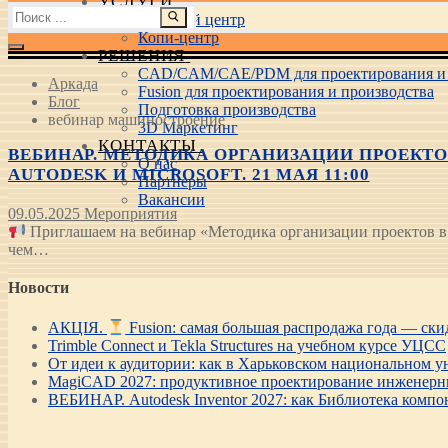
УСЛУГИ
Найти:
Учебный центр
Копи-центр
РЕШЕНИЯ
CAD/CAM/CAE/PDM для проектирования и 
Аркада
Fusion для проектирования и производства
Блог
Подготовка производства
вебинар машиностроение
3D Маркетинг
КОНТАКТЫ
ВЕБИНАР. МЕТОДИКА ОРГАНИЗАЦИИ ПРОЕКТ
О нас
AUTODESK И MICROSOFT. 21 МАЯ 11:00
Партнеры
Вакансии
09.05.2025
Мероприятия
Приглашаем на вебинар «Методика организации проектов в 
чем…
Новости
АКЦІЯ.
Fusion: самая большая распродажа года — ск
Trimble Connect и Tekla Structures на учебном курсе УЦСС
От идеи к аудитории: как в Харьковском национальном ун
MagiCAD 2027: продуктивное проектирование инженерны
ВЕБИНАР. Autodesk Inventor 2027: как Библиотека компо