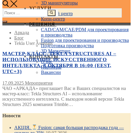
3D манипуляторы
УСЛУГИ
Найти:
Учебный центр
Копи-центр
РЕШЕНИЯ
CAD/CAM/CAE/PDM для проектирования
Аркада
и производства
Блог
Fusion для проектирования и производства
Tekla User Assistant
Подготовка производства
3D Маркетинг
МАСТЕР-КЛАСС. TEKLA STRUCTURES AI –
КОНТАКТЫ
ИСПОЛЬЗОВАНИЕ ИСКУССТВЕННОГО
О нас
ИНТЕЛЛЕКТА. 8 ОКТЯБРЯ В 16:00 (EEST,
Партнеры
UTC+3)
Вакансии
17.09.2025
Мероприятия
ЧАО «АРКАДА» приглашает Вас и Ваших специалистов на
мастер-класс: Tekla Structures AI – использование
искусственного интеллекта. С выходом новой версии Tekla
Structures 2025 компания Trimble…
Новости
АКЦІЯ.
Fusion: самая большая распродажа года —
скидки до 25%
19.07.2026