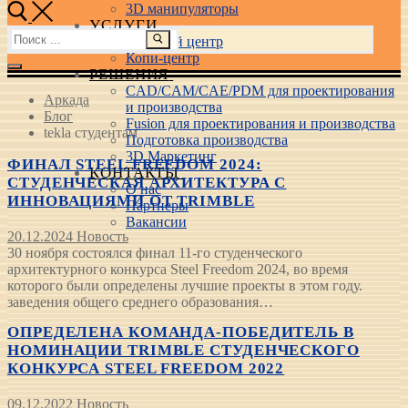
3D манипуляторы
УСЛУГИ
Найти:
Учебный центр
Копи-центр
РЕШЕНИЯ
CAD/CAM/CAE/PDM для проектирования
Аркада
и производства
Блог
Fusion для проектирования и производства
tekla студентам
Подготовка производства
3D Маркетинг
ФИНАЛ STEEL FREEDOM 2024:
КОНТАКТЫ
СТУДЕНЧЕСКАЯ АРХИТЕКТУРА С
О нас
ИННОВАЦИЯМИ ОТ TRIMBLE
Партнеры
Вакансии
20.12.2024
Новость
30 ноября состоялся финал 11-го студенческого
архитектурного конкурса Steel Freedom 2024, во время
которого были определены лучшие проекты в этом году.
заведения общего среднего образования…
ОПРЕДЕЛЕНА КОМАНДА-ПОБЕДИТЕЛЬ В
НОМИНАЦИИ TRIMBLE СТУДЕНЧЕСКОГО
КОНКУРСА STEEL FREEDOM 2022
09.12.2022
Новость