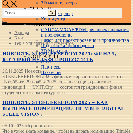
3D манипуляторы
УСЛУГИ
Найти:
Учебный центр
Копи-центр
РЕШЕНИЯ
CAD/CAM/CAE/PDM для проектирования
Аркада
и производства
Блог
Fusion для проектирования и производства
Tekla Structures для студентов
Подготовка производства
3D Маркетинг
НОВОСТЬ. STEEL FREEDOM 2025: ФИНАЛ,
КОНТАКТЫ
КОТОРЫЙ НЕЛЬЗЯ ПРОПУСТИТЬ
О нас
Партнеры
26.11.2025
Новость
Вакансии
STEEL FREEDOM 2025: финал, который нельзя пропустить
В субботу, 29 ноября 2025 года, в сердце украинских
инноваций — UNIT.City — состоится грандиозный финал
студенческого архитектурного…
НОВОСТЬ. STEEL FREEDOM 2025 – КАК
ВЫИГРАТЬ НОМИНАЦИЮ TRIMBLE DIGITAL
STEEL VISION?
05.10.2025
Мероприятия
Что нужно знать команде, чтобы выиграть номинацию Trimble