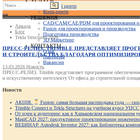
УСЛУГИ
Найти:
Учебный центр
Копи-центр
РЕШЕНИЯ
CAD/CAM/CAE/PDM для проектирования и 
Аркада
Fusion для проектирования и производства
Блог
Подготовка производства
Tekla Structures 2026
3D Маркетинг
КОНТАКТЫ
ПРЕСС-РЕЛИЗ. TRIMBLE ПРЕДСТАВЛЯЕТ ПРО
О нас
И СТРОИТЕЛЬСТВА БЛАГОДАРЯ ОПТИМИЗИР
Партнеры
Вакансии
13.03.2026
Новость
ПРЕСС-РЕЛИЗ. Trimble представляет программное обеспечение
и искусственному интеллекту От офиса до строительной пло
Новости
АКЦІЯ.
Fusion: самая большая распродажа года — ск
Trimble Connect и Tekla Structures на учебном курсе УЦСС
От идеи к аудитории: как в Харьковском национальном ун
MagiCAD 2027: продуктивное проектирование инженерны
ВЕБИНАР. Autodesk Inventor 2027: как Библиотека компо