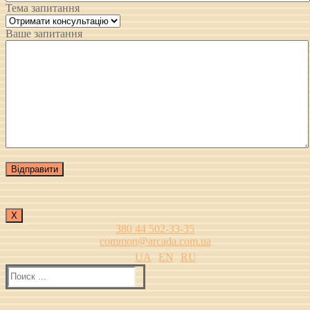
Тема запитання
Ваше запитання
Х
380 44 502-33-35
common@arcada.com.ua
UA
EN
RU
Найти: