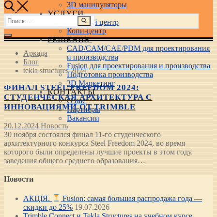
3D манипуляторы
УСЛУГИ
Найти:
Учебный центр
Копи-центр
РЕШЕНИЯ
CAD/CAM/CAE/PDM для проектирования
Аркада
и производства
Блог
Fusion для проектирования и производства
tekla structures 2024
Подготовка производства
3D Маркетинг
ФИНАЛ STEEL FREEDOM 2024:
КОНТАКТЫ
СТУДЕНЧЕСКАЯ АРХИТЕКТУРА С
О нас
ИННОВАЦИЯМИ ОТ TRIMBLE
Партнеры
Вакансии
20.12.2024
Новость
30 ноября состоялся финал 11-го студенческого
архитектурного конкурса Steel Freedom 2024, во время
которого были определены лучшие проекты в этом году.
заведения общего среднего образования…
Новости
АКЦІЯ.
Fusion: самая большая распродажа года —
скидки до 25%
19.07.2026
Trimble Connect и Tekla Structures на учебном курсе