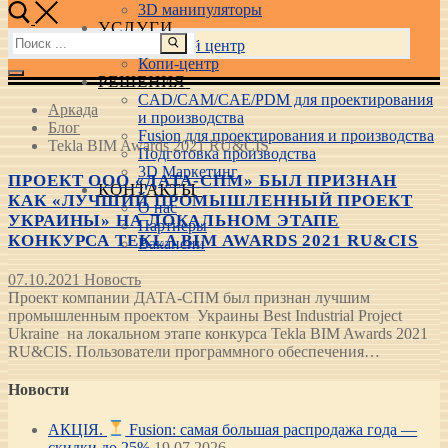
3D манипуляторы
УСЛУГИ
Найти:
Учебный центр
Копи-центр
РЕШЕНИЯ
CAD/CAM/CAE/PDM для проектирования
Аркада
и производства
Блог
Fusion для проектирования и производства
Tekla BIM Awards 2021 RU&CIS
Подготовка производства
3D Маркетинг
ПРОЕКТ ООО «ДАТА-СПМ» БЫЛ ПРИЗНАН
КОНТАКТЫ
КАК «ЛУЧШИЙ ПРОМЫШЛЕННЫЙ ПРОЕКТ
О нас
УКРАИНЫ» НА ЛОКАЛЬНОМ ЭТАПЕ
Партнеры
КОНКУРСА TEKLA BIM AWARDS 2021 RU&CIS
Вакансии
07.10.2021
Новость
Проект компании ДАТА-СПМ был признан лучшим
промышленным проектом Украины Best Industrial Project
Ukraine на локальном этапе конкурса Tekla BIM Awards 2021
RU&CIS. Пользователи программного обеспечения…
Новости
АКЦІЯ.
Fusion: самая большая распродажа года —
скидки до 25%
19.07.2026