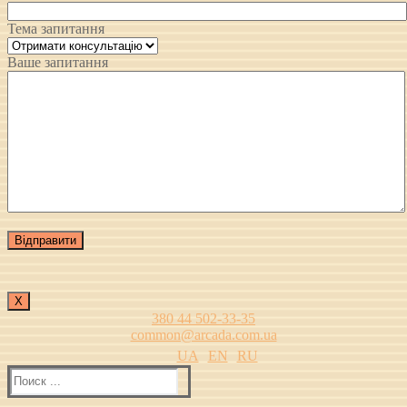
Тема запитання
Ваше запитання
Х
380 44 502-33-35
common@arcada.com.ua
UA
EN
RU
Найти: