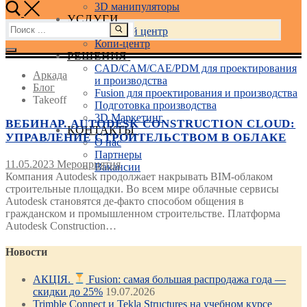
3D манипуляторы
УСЛУГИ
Найти:
Учебный центр
Копи-центр
РЕШЕНИЯ
CAD/CAM/CAE/PDM для проектирования
Аркада
и производства
Блог
Fusion для проектирования и производства
Takeoff
Подготовка производства
3D Маркетинг
ВЕБИНАР. AUTODESK CONSTRUCTION CLOUD:
КОНТАКТЫ
УПРАВЛЕНИЕ СТРОИТЕЛЬСТВОМ В ОБЛАКЕ
О нас
Партнеры
11.05.2023
Мероприятия
Вакансии
Компания Autodesk продолжает накрывать BIM-облаком
строительные площадки. Во всем мире облачные сервисы
Autodesk становятся де-факто способом общения в
гражданском и промышленном строительстве. Платформа
Autodesk Construction…
Новости
АКЦІЯ.
Fusion: самая большая распродажа года —
скидки до 25%
19.07.2026
Trimble Connect и Tekla Structures на учебном курсе