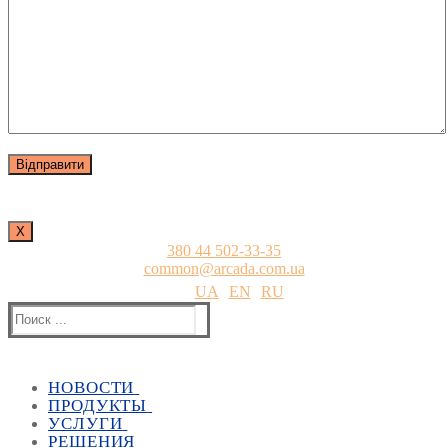
Х
380 44 502-33-35
common@arcada.com.ua
UA
EN
RU
Найти:
НОВОСТИ
ПРОДУКТЫ
Все новости
УСЛУГИ
Все акции
Архитектура и строительство
РЕШЕНИЯ
Все мероприятия
Визуализация
Учебный центр
Autodesk