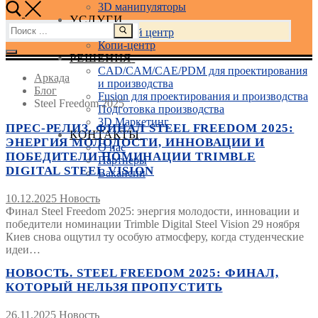
3D манипуляторы
УСЛУГИ
Найти:
Учебный центр
Копи-центр
РЕШЕНИЯ
CAD/CAM/CAE/PDM для проектирования
Аркада
и производства
Блог
Fusion для проектирования и производства
Steel Freedom 2025
Подготовка производства
3D Маркетинг
ПРЕС-РЕЛИЗ. ФИНАЛ STEEL FREEDOM 2025:
КОНТАКТЫ
ЭНЕРГИЯ МОЛОДОСТИ, ИННОВАЦИИ И
О нас
ПОБЕДИТЕЛИ НОМИНАЦИИ TRIMBLE
Партнеры
DIGITAL STEEL VISION
Вакансии
10.12.2025
Новость
Финал Steel Freedom 2025: энергия молодости, инновации и
победители номинации Trimble Digital Steel Vision 29 ноября
Киев снова ощутил ту особую атмосферу, когда студенческие
идеи…
НОВОСТЬ. STEEL FREEDOM 2025: ФИНАЛ,
КОТОРЫЙ НЕЛЬЗЯ ПРОПУСТИТЬ
26.11.2025
Новость