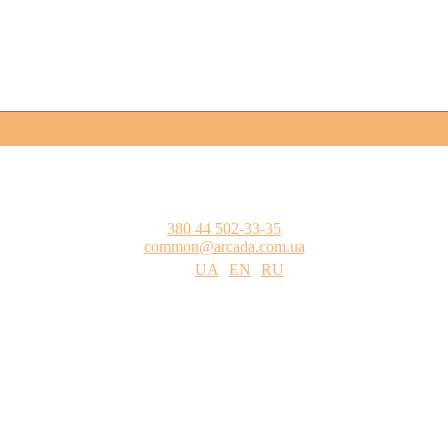
380 44 502-33-35
common@arcada.com.ua
UA
EN
RU
одства