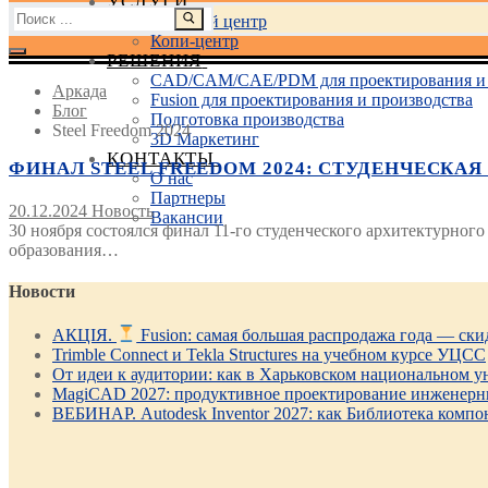
УСЛУГИ
Найти:
Учебный центр
Копи-центр
РЕШЕНИЯ
CAD/CAM/CAE/PDM для проектирования и 
Аркада
Fusion для проектирования и производства
Блог
Подготовка производства
Steel Freedom 2024
3D Маркетинг
КОНТАКТЫ
ФИНАЛ STEEL FREEDOM 2024: СТУДЕНЧЕСКАЯ
О нас
Партнеры
20.12.2024
Новость
Вакансии
30 ноября состоялся финал 11-го студенческого архитектурного
образования…
Новости
АКЦІЯ.
Fusion: самая большая распродажа года — ск
Trimble Connect и Tekla Structures на учебном курсе УЦСС
От идеи к аудитории: как в Харьковском национальном ун
MagiCAD 2027: продуктивное проектирование инженерны
ВЕБИНАР. Autodesk Inventor 2027: как Библиотека компо