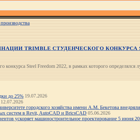
производства
АЦИИ TRIMBLE СТУДЕНЧЕСКОГО КОНКУРСА S
го конкурса Steel Freedom 2022, в рамках которого определялс
идки до 25%
19.07.2026
12.07.2026
иверситете городского хозяйства имени А.М. Бекетова внедряли 
х систем в Revit, AutoCAD и BricsCAD
05.06.2026
нентов ускоряет машиностроительное проектирование 5 июня 202