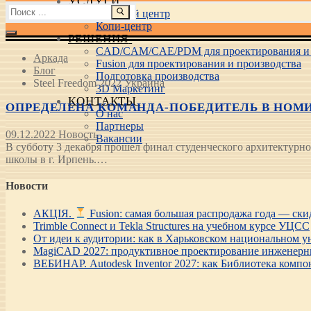
УСЛУГИ
Найти:
Учебный центр
Копи-центр
РЕШЕНИЯ
CAD/CAM/CAE/PDM для проектирования и 
Аркада
Fusion для проектирования и производства
Блог
Подготовка производства
Steel Freedom 2022 Украина
3D Маркетинг
КОНТАКТЫ
ОПРЕДЕЛЕНА КОМАНДА-ПОБЕДИТЕЛЬ В НОМИН
О нас
Партнеры
09.12.2022
Новость
Вакансии
В субботу 3 декабря прошел финал студенческого архитектурно
школы в г. Ирпень.…
Новости
АКЦІЯ.
Fusion: самая большая распродажа года — ск
Trimble Connect и Tekla Structures на учебном курсе УЦСС
От идеи к аудитории: как в Харьковском национальном ун
MagiCAD 2027: продуктивное проектирование инженерны
ВЕБИНАР. Autodesk Inventor 2027: как Библиотека компо