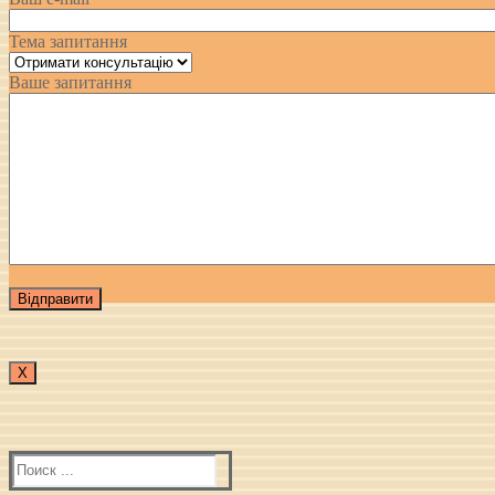
Тема запитання
Ваше запитання
Х
Найти: