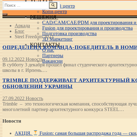
УСЛУГИ
Найти:
Учебный центр
Копи-центр
РЕШЕНИЯ
CAD/CAM/CAE/PDM для проектирования и 
Аркада
Fusion для проектирования и производства
Блог
Подготовка производства
Steel Freedom 2022
3D Маркетинг
КОНТАКТЫ
ОПРЕДЕЛЕНА КОМАНДА-ПОБЕДИТЕЛЬ В НОМИН
О нас
Партнеры
09.12.2022
Новость
Вакансии
В субботу 3 декабря прошел финал студенческого архитектурно
школы в г. Ирпень.…
TRIMBLE ПОДДЕРЖИВАЕТ АРХИТЕКТУРНЫЙ КОН
ОБНОВЛЕНИИ УКРАИНЫ
27.09.2022
Новость
Trimble – это технологическая компания, способствующая луч
многолетний партнер архитектурного конкурса STEEL…
Новости
АКЦІЯ.
Fusion: самая большая распродажа года — ск