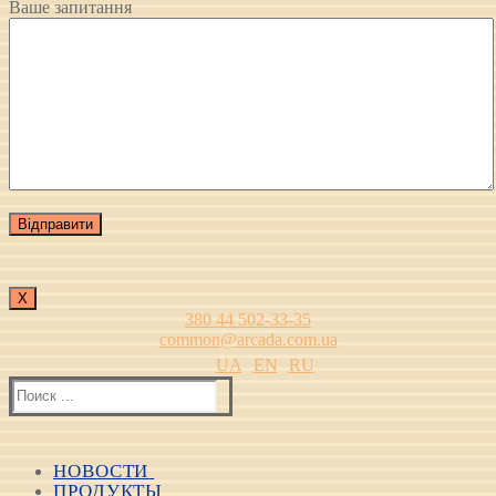
Ваше запитання
Х
380 44 502-33-35
common@arcada.com.ua
UA
EN
RU
Найти:
НОВОСТИ
ПРОДУКТЫ
Все новости