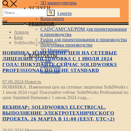
3D манипуляторы
УСЛУГИ
Найти:
Учебный центр
Копи-центр
РЕШЕНИЯ
CAD/CAM/CAE/PDM для проектирования
Аркада
и производства
Блог
Fusion для проектирования и производства
Solidworks стоимость
Подготовка производства
3D Маркетинг
НОВИНКА. ИЗМЕНЕНИЕ ЦЕН НА СЕТЕВЫЕ
КОНТАКТЫ
ЛИЦЕНЗИИ SOLIDWORKS С 1 ИЮЛЯ 2024
О нас
ГОДА! ПОКУПАЙТЕ СЕЙЧАС SOLIDWORKS
Партнеры
PROFESSIONAL ПО ЦЕНЕ STANDARD
Вакансии
07.06.2024
Новость
НОВИНКА. Изменения цен на сетевые лицензии SolidWorks с
1 июля 2024 года! Покупайте сейчас SolidWorks Professional по
цене Standard Начиная с 1 июля 2024 года,…
ВЕБИНАР: SOLIDWORKS ELECTRICAL.
ВЫПОЛНЕНИЕ ЭЛЕКТРОТЕХНИЧЕСКОГО
ПРОЕКТА. 26 МАРТА В 11:00 (EEST, UTC+2)
20.03.2024
Мероприятия