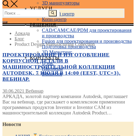
3D манипуляторы
УСЛУГИ
Найти:
Учебный центр
Копи-центр
РЕШЕНИЯ
CAD/CAM/CAE/PDM для проектирования
Аркада
и производства
Блог
Fusion для проектирования и производства
Product Design Manufacturing Collection
Подготовка производства
3D Маркетинг
ПРОЕКТИРОВАНИЕ И ИЗГОТОВЛЕНИЕ
КОНТАКТЫ
КОРПУСНОЙ ДЕТАЛИ В
О нас
МАШИНОСТРОИТЕЛЬНОЙ КОЛЛЕКЦИИ
Партнеры
AUTODESK. 7 ИЮЛЯ В 14:00 (EEST, UTC+3).
Вакансии
ВЕБИНАР.
30.06.2021
Вебинар
АРКАДА, золотой партнер компании Autodesk, приглашает
Вас на вебинар, где расскажет о комплексном применении
программных продуктов Inventor и Inventor CAM из
машиностроительной коллекции Autodesk Product…
Новости