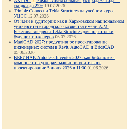
АКЦІЯ.
Fusion: самая большая распродажа года —
скидки до 25%
19.07.2026
Trimble Connect и Tekla Structures на учебном курсе
УЦСС
12.07.2026
От идеи к аудитории: как в Харьковском национальном
университете городского хозяйства имени А.М.
Бекетова внедряли Tekla Structures для подготовки
будущих инженеров
06.07.2026
MagiCAD 2027: продуктивное проектирование
инженерных систем в Revit, AutoCAD и BricsCAD
05.06.2026
ВЕБИНАР. Autodesk Inventor 2027: как Библиотека
компонентов ускоряет машиностроительное
проектирование 5 июня 2026 в 11:00
01.06.2026