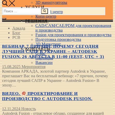
3D манипуляторы
УСЛУГИ
Найти:
Учебный центр
Копи-центр
РЕШЕНИЯ
CAD/CAM/CAE/PDM для проектирования
Аркада
и производства
Блог
Fusion для проектирования и производства
PCB
Подготовка производства
3D Маркетинг
ВЕБИНАР. 7 ПРИЧИН, ПОЧЕМУ СЕГОДНЯ
КОНТАКТЫ
ЛУЧШИЙ САПР В УКРАИНЕ – AUTODESK
О нас
FUSION. 26 АВГУСТА В 11:00 (EEST, UTC + 3)
Партнеры
Вакансии
15.08.2025
Мероприятия
Компания АРКАДА, золотой партнер Autodesk в Украине,
приглашает Вас на бесплатный вебинар: «7 причин, почему
сегодня лучший САПР в Украине – Autodesk Fusion» В
эпоху…
ВИДЕО.
ПРОЕКТИРОВАНИЕ И
ПРОИЗВОДСТВО С AUTODESK FUSION.
12.11.2024
Новость
Autodesk Fusion - отраслевое облако, созданное для вашей