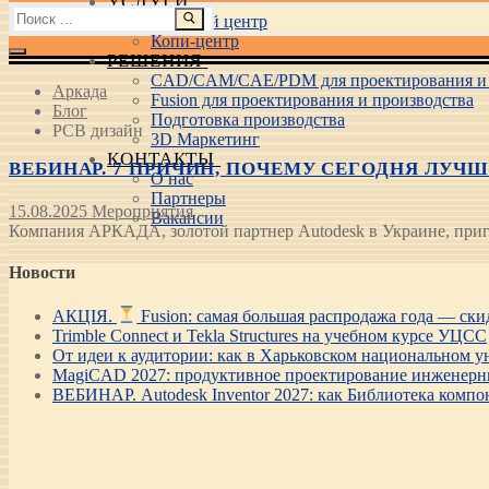
УСЛУГИ
Найти:
Учебный центр
Копи-центр
РЕШЕНИЯ
CAD/CAM/CAE/PDM для проектирования и 
Аркада
Fusion для проектирования и производства
Блог
Подготовка производства
PCB дизайн
3D Маркетинг
КОНТАКТЫ
ВЕБИНАР. 7 ПРИЧИН, ПОЧЕМУ СЕГОДНЯ ЛУЧШИЙ 
О нас
Партнеры
15.08.2025
Мероприятия
Вакансии
Компания АРКАДА, золотой партнер Autodesk в Украине, приг
Новости
АКЦІЯ.
Fusion: самая большая распродажа года — ск
Trimble Connect и Tekla Structures на учебном курсе УЦСС
От идеи к аудитории: как в Харьковском национальном ун
MagiCAD 2027: продуктивное проектирование инженерны
ВЕБИНАР. Autodesk Inventor 2027: как Библиотека компо