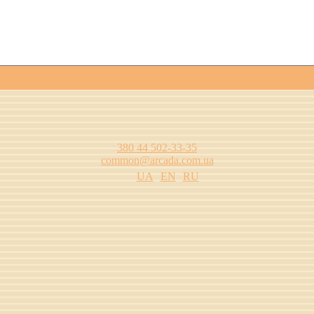
380 44 502-33-35
common@arcada.com.ua
UA
EN
RU
одства