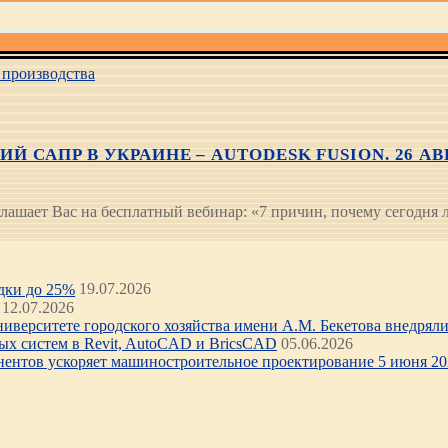
производства
САПР В УКРАИНЕ – AUTODESK FUSION. 26 АВГУС
лашает Вас на бесплатный вебинар: «7 причин, почему сегодня
идки до 25%
19.07.2026
12.07.2026
иверситете городского хозяйства имени А.М. Бекетова внедряли 
х систем в Revit, AutoCAD и BricsCAD
05.06.2026
нентов ускоряет машиностроительное проектирование 5 июня 202