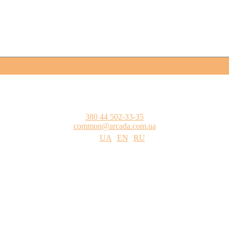
380 44 502-33-35
common@arcada.com.ua
UA
EN
RU
одства