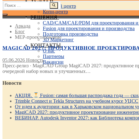
УСЛУГИ
Найти:
Учебный центр
Копи-центр
РЕШЕНИЯ
CAD/CAM/CAE/PDM для проектирования и 
Аркада
Fusion для проектирования и производства
Блог
Подготовка производства
MEP-проектирование
3D Маркетинг
КОНТАКТЫ
MAGICAD 2027: ПРОДУКТИВНОЕ ПРОЕКТИРОВА
О нас
Партнеры
05.06.2026
Новость
Вакансии
Пресс-релиз · MagiCAD Group MagiCAD 2027: продуктивное п
очередной набор новых и улучшенных…
Новости
АКЦІЯ.
Fusion: самая большая распродажа года — ск
Trimble Connect и Tekla Structures на учебном курсе УЦСС
От идеи к аудитории: как в Харьковском национальном ун
MagiCAD 2027: продуктивное проектирование инженерны
ВЕБИНАР. Autodesk Inventor 2027: как Библиотека компо