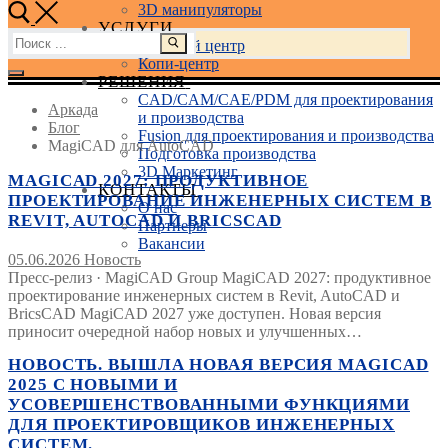
3D манипуляторы
УСЛУГИ
Найти:
Учебный центр
Копи-центр
РЕШЕНИЯ
CAD/CAM/CAE/PDM для проектирования
Аркада
и производства
Блог
Fusion для проектирования и производства
MagiCAD для AutoCAD
Подготовка производства
3D Маркетинг
MAGICAD 2027: ПРОДУКТИВНОЕ
КОНТАКТЫ
ПРОЕКТИРОВАНИЕ ИНЖЕНЕРНЫХ СИСТЕМ В
О нас
REVIT, AUTOCAD И BRICSCAD
Партнеры
Вакансии
05.06.2026
Новость
Пресс-релиз · MagiCAD Group MagiCAD 2027: продуктивное
проектирование инженерных систем в Revit, AutoCAD и
BricsCAD MagiCAD 2027 уже доступен. Новая версия
приносит очередной набор новых и улучшенных…
НОВОСТЬ. ВЫШЛА НОВАЯ ВЕРСИЯ MAGICAD
2025 С НОВЫМИ И
УСОВЕРШЕНСТВОВАННЫМИ ФУНКЦИЯМИ
ДЛЯ ПРОЕКТИРОВЩИКОВ ИНЖЕНЕРНЫХ
СИСТЕМ.