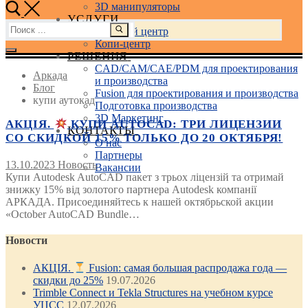
3D манипуляторы
УСЛУГИ
Найти:
Учебный центр
Копи-центр
РЕШЕНИЯ
CAD/CAM/CAE/PDM для проектирования
Аркада
и производства
Блог
Fusion для проектирования и производства
купи аутокад
Подготовка производства
3D Маркетинг
АКЦІЯ.
КУПИ AUTOCAD: ТРИ ЛИЦЕНЗИИ
КОНТАКТЫ
СО СКИДКОЙ 15% ТОЛЬКО ДО 20 ОКТЯБРЯ!
О нас
Партнеры
13.10.2023
Новость
Вакансии
Купи Autodesk AutoCAD пакет з трьох ліцензій та отримай
знижку 15% від золотого партнера Autodesk компанії
АРКАДА. Присоединяйтесь к нашей октябрьской акции
«October AutoCAD Bundle…
Новости
АКЦІЯ.
Fusion: самая большая распродажа года —
скидки до 25%
19.07.2026
Trimble Connect и Tekla Structures на учебном курсе
УЦСС
12.07.2026