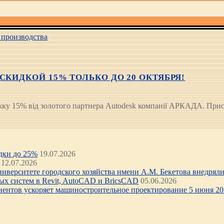
производства
СКИДКОЙ 15% ТОЛЬКО ДО 20 ОКТЯБРЯ!
ижку 15% від золотого партнера Autodesk компанії АРКАДА. При
идки до 25%
19.07.2026
12.07.2026
иверситете городского хозяйства имени А.М. Бекетова внедряли 
х систем в Revit, AutoCAD и BricsCAD
05.06.2026
нентов ускоряет машиностроительное проектирование 5 июня 202