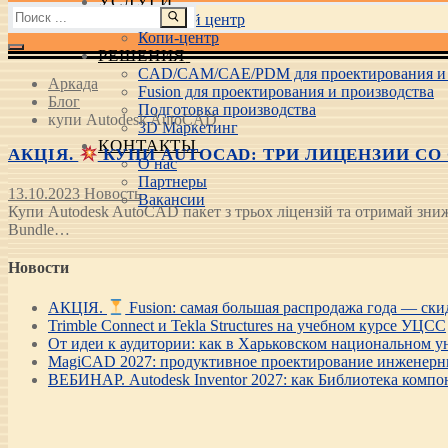
УСЛУГИ
Найти:
Учебный центр
Копи-центр
РЕШЕНИЯ
CAD/CAM/CAE/PDM для проектирования и 
Аркада
Fusion для проектирования и производства
Блог
Подготовка производства
купи Autodesk AutoCAD
3D Маркетинг
КОНТАКТЫ
АКЦІЯ.
КУПИ AUTOCAD: ТРИ ЛИЦЕНЗИИ СО 
О нас
Партнеры
13.10.2023
Новость
Вакансии
Купи Autodesk AutoCAD пакет з трьох ліцензій та отримай зн
Bundle…
Новости
АКЦІЯ.
Fusion: самая большая распродажа года — ск
Trimble Connect и Tekla Structures на учебном курсе УЦСС
От идеи к аудитории: как в Харьковском национальном ун
MagiCAD 2027: продуктивное проектирование инженерны
ВЕБИНАР. Autodesk Inventor 2027: как Библиотека компо