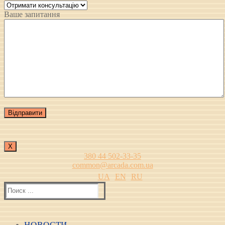
Ваше запитання
Х
380 44 502-33-35
common@arcada.com.ua
UA
EN
RU
Найти:
НОВОСТИ