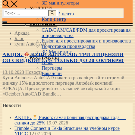
3D манипуляторы
УСЛУГИ
Найти:
Учебный центр
Копи-центр
РЕШЕНИЯ
CAD/CAM/CAE/PDM для проектирования
Аркада
и производства
Блог
Fusion для проектирования и производства
купи AutoCAD
Подготовка производства
3D Маркетинг
АКЦІЯ.
КУПИ AUTOCAD: ТРИ ЛИЦЕНЗИИ
КОНТАКТЫ
СО СКИДКОЙ 15% ТОЛЬКО ДО 20 ОКТЯБРЯ!
О нас
Партнеры
13.10.2023
Новость
Вакансии
Купи Autodesk AutoCAD пакет з трьох ліцензій та отримай
знижку 15% від золотого партнера Autodesk компанії
АРКАДА. Присоединяйтесь к нашей октябрьской акции
«October AutoCAD Bundle…
Новости
АКЦІЯ.
Fusion: самая большая распродажа года —
скидки до 25%
19.07.2026
Trimble Connect и Tekla Structures на учебном курсе
УЦСС
12.07.2026