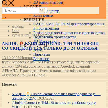
3D манипуляторы
УСЛУГИ
Найти:
Учебный центр
Копи-центр
РЕШЕНИЯ
CAD/CAM/CAE/PDM для проектирования
Аркада
и производства
Блог
Fusion для проектирования и производства
купи AutoCAD Electrical
Подготовка производства
3D Маркетинг
АКЦІЯ.
КУПИ AUTOCAD: ТРИ ЛИЦЕНЗИИ
КОНТАКТЫ
СО СКИДКОЙ 15% ТОЛЬКО ДО 20 ОКТЯБРЯ!
О нас
Партнеры
13.10.2023
Новость
Вакансии
Купи Autodesk AutoCAD пакет з трьох ліцензій та отримай
знижку 15% від золотого партнера Autodesk компанії
АРКАДА. Присоединяйтесь к нашей октябрьской акции
«October AutoCAD Bundle…
Новости
АКЦІЯ.
Fusion: самая большая распродажа года —
скидки до 25%
19.07.2026
Trimble Connect и Tekla Structures на учебном курсе
УЦСС
12.07.2026