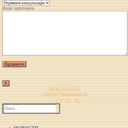
Ваше запитання
Х
380 44 502-33-35
common@arcada.com.ua
UA
EN
RU
Найти:
НОВОСТИ