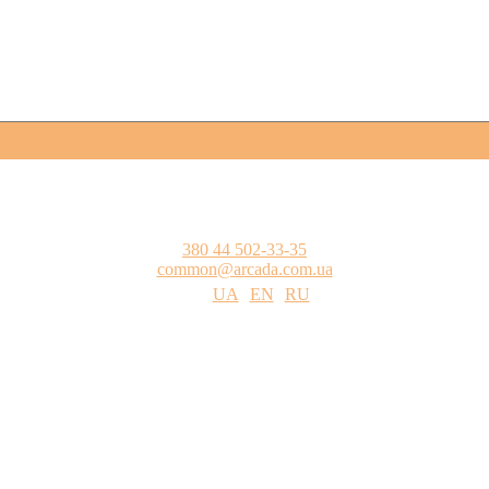
380 44 502-33-35
common@arcada.com.ua
UA
EN
RU
одства