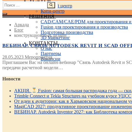
УСЛУГИ
Найти:
Учебный центр
Копи-центр
РЕШЕНИЯ
CAD/CAM/CAE/PDM для проектирования и 
Аркада
Fusion для проектирования и производства
Блог
Подготовка производства
конструкционный дизайн
3D Маркетинг
КОНТАКТЫ
ВЕБИНАР. СВЯЗЬ AUTODESK REVIT И SCAD OFF
О нас
Партнеры
28.05.2023
Мероприятия
Вакансии
Приглашаем Вас на онлайн-вебинар "Связь Autodesk Revit и S
передачи расчетной модели…
Новости
АКЦІЯ.
Fusion: самая большая распродажа года — ск
Trimble Connect и Tekla Structures на учебном курсе УЦСС
От идеи к аудитории: как в Харьковском национальном ун
MagiCAD 2027: продуктивное проектирование инженерны
ВЕБИНАР. Autodesk Inventor 2027: как Библиотека компо