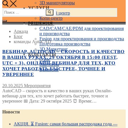
3D манипуляторы
УСЛУГИ
Найти:
Учебный центр
Копи-центр
РЕШЕНИЯ
CAD/CAM/CAE/PDM для проектирования
Аркада
и производства
Блог
Fusion для проектирования и производства
команды AutoCAD
Подготовка производства
3D Маркетинг
ВЕБИНАР. AUTOCAD – СКОРОСТЬ И КАЧЕСТВО
КОНТАКТЫ
В ВАШИХ РУКАХ. 29 ОКТЯБРЯ В 15:00 (EEST,
О нас
UTC + 3). ОНЛАЙН-ВЕБИНАР ДЛЯ ТЕХ, КТО
Партнеры
ХОЧЕТ РАБОТАТЬ БЫСТРЕЕ, ТОЧНЕЕ И
Вакансии
УВЕРЕННЕЕ
20.10.2025
Мероприятия
AutoCAD – скорость и качество в ваших руках Онлайн-
вебинар для тех, кто хочет работать быстрее, точнее и
увереннее 📅 Дата: 29 октября 2025 ⏰ Время:…
Новости
АКЦІЯ. ⏳ Fusion: самая большая распродажа года —