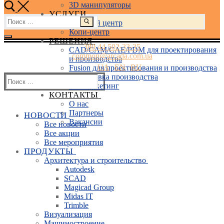
3D манипуляторы
УСЛУГИ
Найти:
Учебный центр
Копи-центр
РЕШЕНИЯ
380 44 502-33-35
CAD/CAM/CAE/PDM для проектирования
common@arcada.com.ua
и производства
UA
EN
RU
Fusion для проектирования и производства
Подготовка производства
Найти:
3D Маркетинг
КОНТАКТЫ
О нас
Партнеры
НОВОСТИ
Вакансии
Все новости
Все акции
Все мероприятия
ПРОДУКТЫ
Архитектура и строительство
Autodesk
SCAD
Magicad Group
Midas IT
Trimble
Визуализация
Машиностроение