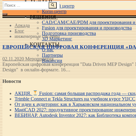
УСЛУГИ
Найти:
Учебный центр
Копи-центр
РЕШЕНИЯ
CAD/CAM/CAE/PDM для проектирования и 
Аркада
Fusion для проектирования и производства
Блог
Подготовка производства
инженерные системы
3D Маркетинг
КОНТАКТЫ
ЕВРОПЕЙСКАЯ ЦИФРОВАЯ КОНФЕРЕНЦИЯ «DATA 
О нас
Партнеры
02.11.2020
Мероприятия
Вакансии
Европейская цифровая конференция "Data Driven MEP Desig
Design" в онлайн-формате. 16…
Новости
АКЦІЯ.
Fusion: самая большая распродажа года — ск
Trimble Connect и Tekla Structures на учебном курсе УЦСС
От идеи к аудитории: как в Харьковском национальном ун
MagiCAD 2027: продуктивное проектирование инженерны
ВЕБИНАР. Autodesk Inventor 2027: как Библиотека компо