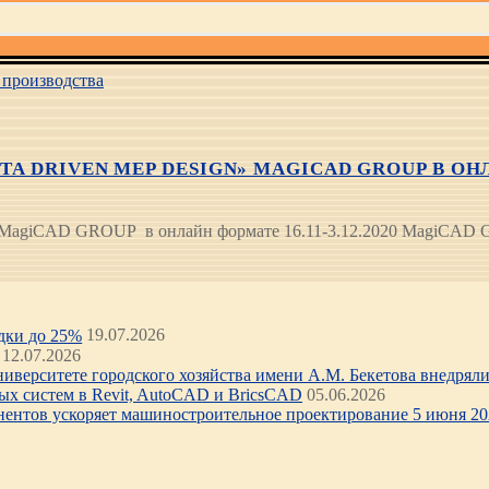
производства
DRIVEN MEP DESIGN» MAGICAD GROUP В ОНЛАЙ
n" MagiCAD GROUP в онлайн формате 16.11-3.12.2020 MagiCAD
идки до 25%
19.07.2026
12.07.2026
иверситете городского хозяйства имени А.М. Бекетова внедряли 
х систем в Revit, AutoCAD и BricsCAD
05.06.2026
нентов ускоряет машиностроительное проектирование 5 июня 202