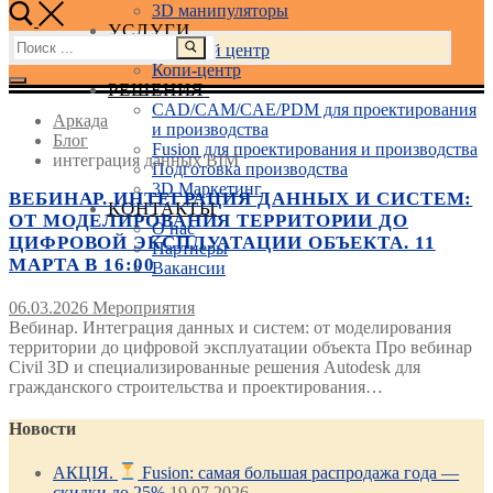
3D манипуляторы
УСЛУГИ
Найти:
Учебный центр
Копи-центр
РЕШЕНИЯ
CAD/CAM/CAE/PDM для проектирования
Аркада
и производства
Блог
Fusion для проектирования и производства
интеграция данных BIM
Подготовка производства
3D Маркетинг
ВЕБИНАР. ИНТЕГРАЦИЯ ДАННЫХ И СИСТЕМ:
КОНТАКТЫ
ОТ МОДЕЛИРОВАНИЯ ТЕРРИТОРИИ ДО
О нас
ЦИФРОВОЙ ЭКСПЛУАТАЦИИ ОБЪЕКТА. 11
Партнеры
МАРТА В 16:00
Вакансии
06.03.2026
Мероприятия
Вебинар. Интеграция данных и систем: от моделирования
территории до цифровой эксплуатации объекта Про вебинар
Civil 3D и специализированные решения Autodesk для
гражданского строительства и проектирования…
Новости
АКЦІЯ.
Fusion: самая большая распродажа года —
скидки до 25%
19.07.2026