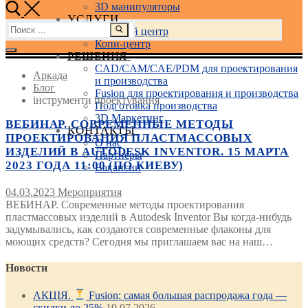
3D манипуляторы
УСЛУГИ
Найти:
Учебный центр
Копи-центр
РЕШЕНИЯ
CAD/CAM/CAE/PDM для проектирования
Аркада
и производства
Блог
Fusion для проектирования и производства
інструменти проектування
Подготовка производства
3D Маркетинг
ВЕБИНАР. СОВРЕМЕННЫЕ МЕТОДЫ
КОНТАКТЫ
ПРОЕКТИРОВАНИЯ ПЛАСТМАССОВЫХ
О нас
ИЗДЕЛИЙ В AUTODESK INVENTOR. 15 МАРТА
Партнеры
2023 ГОДА 11:00 (ПО КИЕВУ)
Вакансии
04.03.2023
Мероприятия
ВЕБИНАР. Современные методы проектирования
пластмассовых изделий в Autodesk Inventor Вы когда-нибудь
задумывались, как создаются современные флаконы для
моющих средств? Сегодня мы приглашаем вас на наш…
Новости
АКЦІЯ.
Fusion: самая большая распродажа года —
скидки до 25%
19.07.2026