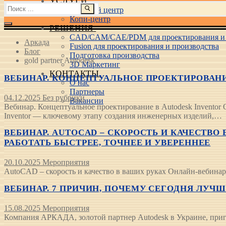
УСЛУГИ
Найти:
Учебный центр
Копи-центр
РЕШЕНИЯ
CAD/CAM/CAE/PDM для проектирования и 
Аркада
Fusion для проектирования и производства
Блог
Подготовка производства
gold partner Autodesk
3D Маркетинг
КОНТАКТЫ
ВЕБИНАР. КОНЦЕПТУАЛЬНОЕ ПРОЕКТИРОВАНИЕ 
О нас
Партнеры
04.12.2025
Без рубрики
Вакансии
Вебинар. Концептуальное проектирование в Autodesk Inventor
Inventor — ключевому этапу создания инженерных изделий,…
ВЕБИНАР. AUTOCAD – СКОРОСТЬ И КАЧЕСТВО В 
РАБОТАТЬ БЫСТРЕЕ, ТОЧНЕЕ И УВЕРЕННЕЕ
20.10.2025
Мероприятия
AutoCAD – скорость и качество в ваших руках Онлайн-вебинар д
ВЕБИНАР. 7 ПРИЧИН, ПОЧЕМУ СЕГОДНЯ ЛУЧШИЙ 
15.08.2025
Мероприятия
Компания АРКАДА, золотой партнер Autodesk в Украине, приг