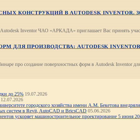
НЫХ КОНСТРУКЦИЙ В AUTODESK INVENTOR. 30 
utodesk Inventor ЧАО «АРКАДА» приглашает Вас принять участ
М ДЛЯ ПРОИЗВОДСТВА: AUTODESK INVENTOR + 
аре про создание поверхностных форм в Autodesk Inventor для 
идки до 25%
19.07.2026
12.07.2026
иверситете городского хозяйства имени А.М. Бекетова внедряли 
х систем в Revit, AutoCAD и BricsCAD
05.06.2026
нентов ускоряет машиностроительное проектирование 5 июня 202