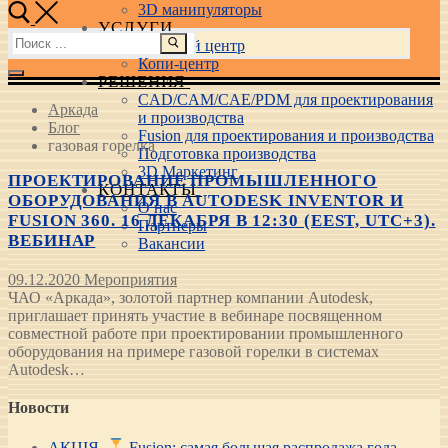
3D манипуляторы
УСЛУГИ
Найти:
Учебный центр
Копи-центр
РЕШЕНИЯ
CAD/CAM/CAE/PDM для проектирования
Аркада
и производства
Блог
Fusion для проектирования и производства
газовая горелка
Подготовка производства
3D Маркетинг
ПРОЕКТИРОВАНИЕ ПРОМЫШЛЕННОГО
КОНТАКТЫ
ОБОРУДОВАНИЯ В AUTODESK INVENTOR И
О нас
FUSION 360. 16 ДЕКАБРЯ В 12:30 (EEST, UTC+3).
Партнеры
ВЕБИНАР
Вакансии
09.12.2020
Мероприятия
ЧАО «Аркада», золотой партнер компании Autodesk,
приглашает принять участие в вебинаре посвященном
совместной работе при проектировании промышленного
оборудования на примере газовой горелки в системах
Autodesk…
Новости
АКЦІЯ.
Fusion: самая большая распродажа года —