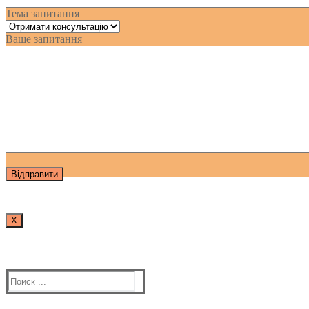
Тема запитання
Ваше запитання
Х
Найти: