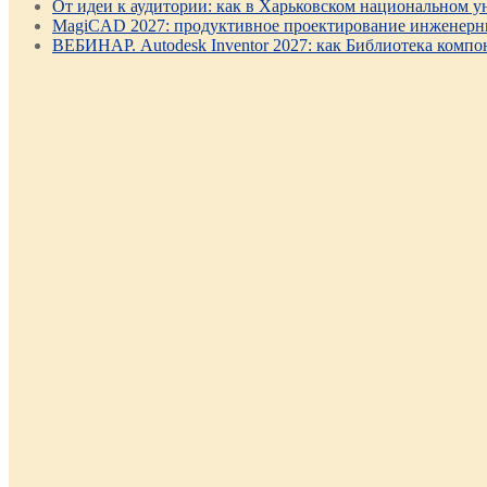
От идеи к аудитории: как в Харьковском национальном ун
MagiCAD 2027: продуктивное проектирование инженерны
ВЕБИНАР. Autodesk Inventor 2027: как Библиотека компо