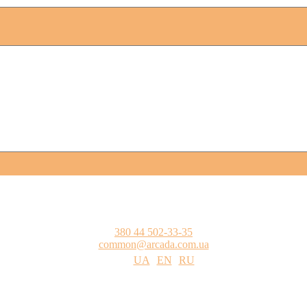
380 44 502-33-35
common@arcada.com.ua
UA
EN
RU