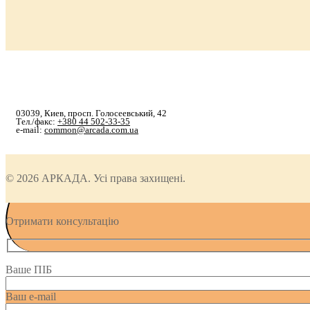
03039, Киев, просп. Голосеевський, 42
Тел./факс:
+380 44 502-33-35
e-mail:
common@arcada.com.ua
© 2026 АРКАДА. Усі права захищені.
Отримати консультацію
Ваше ПІБ
Ваш e-mail