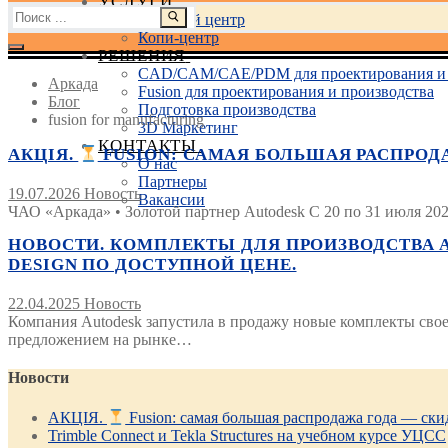
УСЛУГИ
Найти:
Учебный центр
Копи-центр
РЕШЕНИЯ
CAD/CAM/CAE/PDM для проектирования и 
Аркада
Fusion для проектирования и производства
Блог
Подготовка производства
fusion for manufacturing
3D Маркетинг
КОНТАКТЫ
АКЦІЯ.
FUSION: САМАЯ БОЛЬШАЯ РАСПРОД
О нас
Партнеры
19.07.2026
Новость
Вакансии
ЧАО «Аркада» • Золотой партнер Autodesk С 20 по 31 июля 202
НОВОСТИ. КОМПЛЕКТЫ ДЛЯ ПРОИЗВОДСТВА A
DESIGN ПО ДОСТУПНОЙ ЦЕНЕ.
22.04.2025
Новость
Компания Autodesk запустила в продажу новые комплекты свое
предложением на рынке…
Новости
АКЦІЯ.
Fusion: самая большая распродажа года — ск
Trimble Connect и Tekla Structures на учебном курсе УЦСС