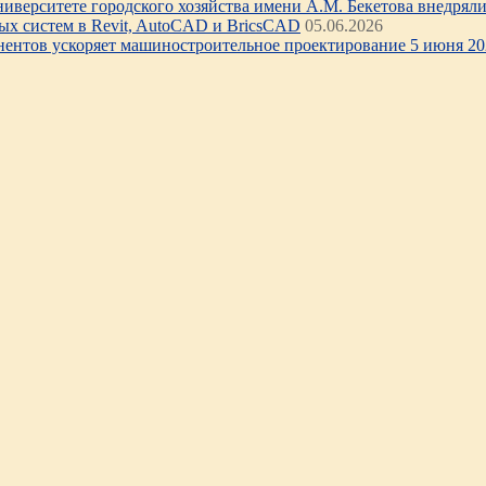
иверситете городского хозяйства имени А.М. Бекетова внедряли 
х систем в Revit, AutoCAD и BricsCAD
05.06.2026
нентов ускоряет машиностроительное проектирование 5 июня 202