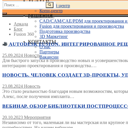
УСЛУГИ
Найти:
Учебный центр
Копи-центр
РЕШЕНИЯ
CAD/CAM/CAE/PDM для проектирования и 
Аркада
Fusion для проектирования и производства
Блог
Подготовка производства
Fusion 360
3D Маркетинг
КОНТАКТЫ
AUTODESK FUSION. ИНТЕГРИРОВАННОЕ РЕ
О нас
Партнеры
25.09.2024
Новость
Вакансии
Для быстрого запуска в производство новых и усовершенствов
интеграцию проектирования и производства.…
НОВОСТЬ. ЧЕЛОВЕК СОЗДАЕТ 3D-ПРОЕКТЫ, 
23.08.2024
Новость
Это стало реальностью благодаря новым возможностям, которые
Алекс, после получения импланта…
ВЕБИНАР. ОБЗОР БИБЛИОТЕКИ ПОСТПРОЦЕССОР
20.10.2023
Мероприятия
Независимо от того, маленькая ли вы мастерская или крупное 
потребностями. На нашем вебинаре…