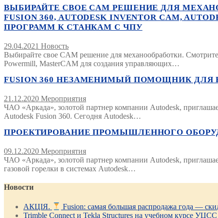
ВЫБИРАЙТЕ СВОЕ CAM РЕШЕНИЕ ДЛЯ МЕХАН
FUSION 360, AUTODESK INVENTOR CAM, AUT
ПРОГРАММ К СТАНКАМ С ЧПУ
29.04.2021
Новость
Выбирайте свое CAM решение для механообработки. Смотрите с
Powermill, MasterCAM для создания управляющих…
FUSION 360 НЕЗАМЕНИМЫЙ ПОМОЩНИК ДЛЯ ВАШ
21.12.2020
Мероприятия
ЧАО «Аркада», золотой партнер компании Autodesk, приглаша
Autodesk Fusion 360. Сегодня Autodesk…
ПРОЕКТИРОВАНИЕ ПРОМЫШЛЕННОГО ОБОРУДОВАН
09.12.2020
Мероприятия
ЧАО «Аркада», золотой партнер компании Autodesk, приглаша
газовой горелки в системах Autodesk…
Новости
АКЦІЯ.
Fusion: самая большая распродажа года — ск
Trimble Connect и Tekla Structures на учебном курсе УЦСС