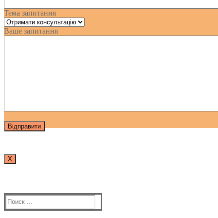
Тема запитання
Ваше запитання
Х
Найти: