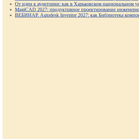
От идеи к аудитории: как в Харьковском национальном ун
MagiCAD 2027: продуктивное проектирование инженерны
ВЕБИНАР. Autodesk Inventor 2027: как Библиотека компо