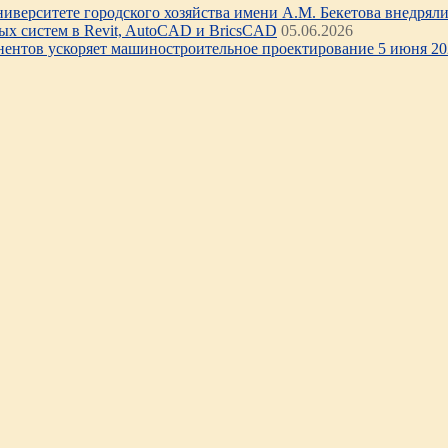
иверситете городского хозяйства имени А.М. Бекетова внедряли 
х систем в Revit, AutoCAD и BricsCAD
05.06.2026
нентов ускоряет машиностроительное проектирование 5 июня 202