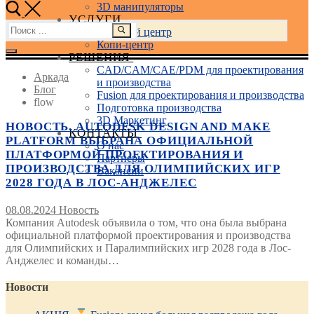
3D манипуляторы
УСЛУГИ
Найти:
Учебный центр
Копи-центр
РЕШЕНИЯ
CAD/CAM/CAE/PDM для проектирования
Аркада
и производства
Блог
Fusion для проектирования и производства
flow
Подготовка производства
3D Маркетинг
НОВОСТЬ. AUTODESK DESIGN AND MAKE
КОНТАКТЫ
PLATFORM ВЫБРАНА ОФИЦИАЛЬНОЙ
О нас
ПЛАТФОРМОЙ ПРОЕКТИРОВАНИЯ И
Партнеры
ПРОИЗВОДСТВА ДЛЯ ОЛИМПИЙСКИХ ИГР
Вакансии
2028 ГОДА В ЛОС-АНДЖЕЛЕС
08.08.2024
Новость
Компания Autodesk объявила о том, что она была выбрана
официальной платформой проектирования и производства
для Олимпийских и Паралимпийских игр 2028 года в Лос-
Анджелес и команды…
Новости