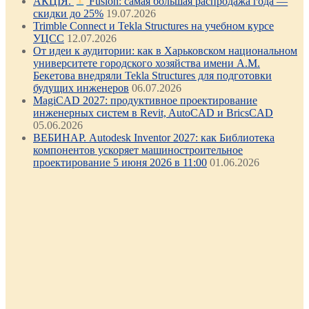
АКЦІЯ.
Fusion: самая большая распродажа года —
скидки до 25%
19.07.2026
Trimble Connect и Tekla Structures на учебном курсе
УЦСС
12.07.2026
От идеи к аудитории: как в Харьковском национальном
университете городского хозяйства имени А.М.
Бекетова внедряли Tekla Structures для подготовки
будущих инженеров
06.07.2026
MagiCAD 2027: продуктивное проектирование
инженерных систем в Revit, AutoCAD и BricsCAD
05.06.2026
ВЕБИНАР. Autodesk Inventor 2027: как Библиотека
компонентов ускоряет машиностроительное
проектирование 5 июня 2026 в 11:00
01.06.2026