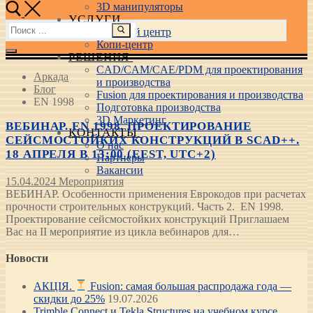
3D манипуляторы
УСЛУГИ
Найти:
Учебный центр
Копи-центр
РЕШЕНИЯ
CAD/CAM/CAE/PDM для проектирования
Аркада
и производства
Блог
Fusion для проектирования и производства
EN 1998
Подготовка производства
3D Маркетинг
ВЕБИНАР. EN 1998. ПРОЕКТИРОВАНИЕ
КОНТАКТЫ
СЕЙСМОСТОЙКИХ КОНСТРУКЦИЙ В SCAD++.
О нас
18 АПРЕЛЯ В 13:00 (EEST, UTC+2)
Партнеры
Вакансии
15.04.2024
Мероприятия
ВЕБИНАР. Особенности применения Еврокодов при расчетах
прочности строительных конструкций. Часть 2. EN 1998.
Проектирование сейсмостойких конструкций Приглашаем
Вас на ІІ мероприятие из цикла вебинаров для…
Новости
АКЦІЯ.
Fusion: самая большая распродажа года —
скидки до 25%
19.07.2026
Trimble Connect и Tekla Structures на учебном курсе