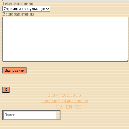
Тема запитання
Ваше запитання
Х
380 44 502-33-35
common@arcada.com.ua
UA
EN
RU
Найти: