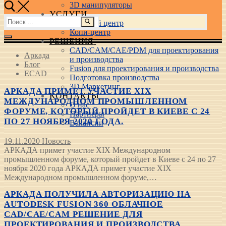
3D манипуляторы
УСЛУГИ
Найти:
Учебный центр
Копи-центр
РЕШЕНИЯ
CAD/CAM/CAE/PDM для проектирования
Аркада
и производства
Блог
Fusion для проектирования и производства
ECAD
Подготовка производства
3D Маркетинг
АРКАДА ПРИМЕТ УЧАСТИЕ XIX
КОНТАКТЫ
МЕЖДУНАРОДНОМ ПРОМЫШЛЕННОМ
О нас
ФОРУМЕ, КОТОРЫЙ ПРОЙДЕТ В КИЕВЕ С 24
Партнеры
ПО 27 НОЯБРЯ 2020 ГОДА.
Вакансии
19.11.2020
Новость
АРКАДА примет участие XIX Международном
промышленном форуме, который пройдет в Киеве с 24 по 27
ноября 2020 года АРКАДА примет участие XIX
Международном промышленном форуме,…
АРКАДА ПОЛУЧИЛА АВТОРИЗАЦИЮ НА
AUTODESK FUSION 360 ОБЛАЧНОЕ
CAD/CAE/CAM РЕШЕНИЕ ДЛЯ
ПРОЕКТИРОВАНИЯ И ПРОИЗВОДСТВА