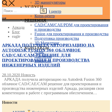
3D манипуляторы
УСЛУГИ
Найти:
Учебный центр
Копи-центр
РЕШЕНИЯ
CAD/CAM/CAE/PDM для проектирования
Аркада
и производства
Блог
Fusion для проектирования и производства
eagle
Подготовка производства
3D Маркетинг
АРКАДА ПОЛУЧИЛА АВТОРИЗАЦИЮ НА
КОНТАКТЫ
AUTODESK FUSION 360 ОБЛАЧНОЕ
О нас
CAD/CAE/CAM РЕШЕНИЕ ДЛЯ
Партнеры
ПРОЕКТИРОВАНИЯ И ПРОИЗВОДСТВА
Вакансии
ИНЖЕНЕРНЫХ ИЗДЕЛИЙ
28.10.2020
Новость
АРКАДА получила авторизацию на Autodesk Fusion 360
облачное CAD/CAE/CAM решение для проектирования и
производства инженерных изделий Аркада, расширяя свои
компетенции в работе с программным обеспечением…
Новости