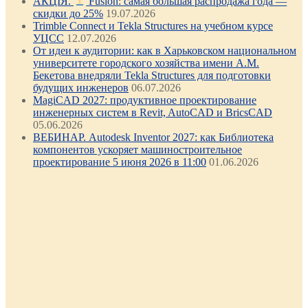
АКЦІЯ.
Fusion: самая большая распродажа года —
скидки до 25%
19.07.2026
Trimble Connect и Tekla Structures на учебном курсе
УЦСС
12.07.2026
От идеи к аудитории: как в Харьковском национальном
университете городского хозяйства имени А.М.
Бекетова внедряли Tekla Structures для подготовки
будущих инженеров
06.07.2026
MagiCAD 2027: продуктивное проектирование
инженерных систем в Revit, AutoCAD и BricsCAD
05.06.2026
ВЕБИНАР. Autodesk Inventor 2027: как Библиотека
компонентов ускоряет машиностроительное
проектирование 5 июня 2026 в 11:00
01.06.2026