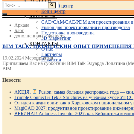
УСЛУГИ
Найти:
Учебный центр
Копи-центр
РЕШЕНИЯ
CAD/CAM/CAE/PDM для проектирования и 
Аркада
Fusion для проектирования и производства
Блог
Подготовка производства
дополненная реальность
3D Маркетинг
КОНТАКТЫ
BIM TALK: ИРЛАНДСКИЙ ОПЫТ ПРИМЕНЕНИЯ BI
О нас
Партнеры
19.02.2024
Мероприятия
Вакансии
Приглашаем Вас на субботний BIM Talk Эдуарда Лопатина (Merc
BIM…
Новости
АКЦІЯ.
Fusion: самая большая распродажа года — ск
Trimble Connect и Tekla Structures на учебном курсе УЦСС
От идеи к аудитории: как в Харьковском национальном ун
MagiCAD 2027: продуктивное проектирование инженерны
ВЕБИНАР. Autodesk Inventor 2027: как Библиотека компо