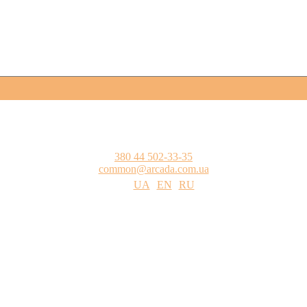
380 44 502-33-35
common@arcada.com.ua
UA
EN
RU
одства