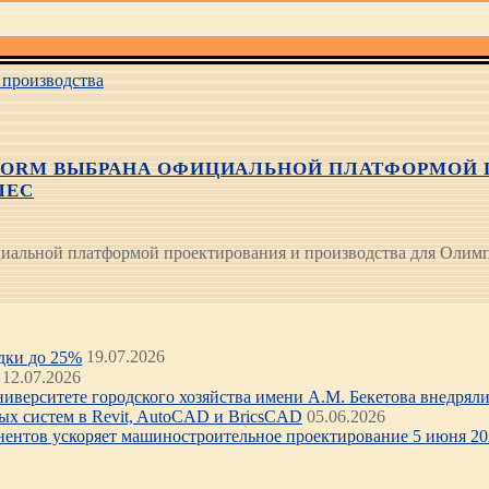
производства
ATFORM ВЫБРАНА ОФИЦИАЛЬНОЙ ПЛАТФОРМОЙ 
ЛЕС
ициальной платформой проектирования и производства для Олим
идки до 25%
19.07.2026
12.07.2026
иверситете городского хозяйства имени А.М. Бекетова внедряли 
х систем в Revit, AutoCAD и BricsCAD
05.06.2026
нентов ускоряет машиностроительное проектирование 5 июня 202