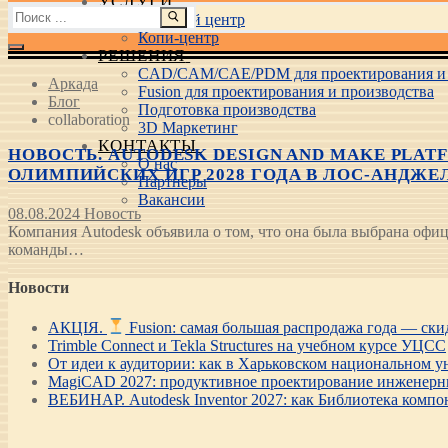
УСЛУГИ
Найти:
Учебный центр
Копи-центр
РЕШЕНИЯ
CAD/CAM/CAE/PDM для проектирования и 
Аркада
Fusion для проектирования и производства
Блог
Подготовка производства
collaboration
3D Маркетинг
КОНТАКТЫ
НОВОСТЬ. AUTODESK DESIGN AND MAKE PL
О нас
ОЛИМПИЙСКИХ ИГР 2028 ГОДА В ЛОС-АНДЖЕ
Партнеры
Вакансии
08.08.2024
Новость
Компания Autodesk объявила о том, что она была выбрана оф
команды…
Новости
АКЦІЯ.
Fusion: самая большая распродажа года — ск
Trimble Connect и Tekla Structures на учебном курсе УЦСС
От идеи к аудитории: как в Харьковском национальном ун
MagiCAD 2027: продуктивное проектирование инженерны
ВЕБИНАР. Autodesk Inventor 2027: как Библиотека компо