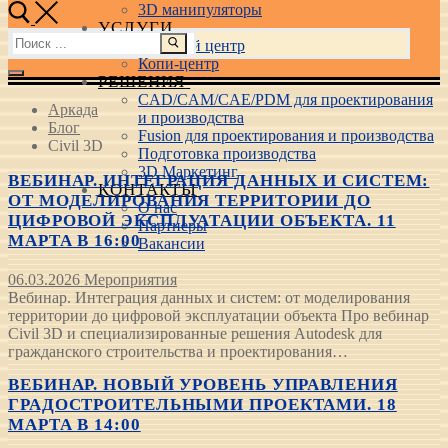
3D манипуляторы
УСЛУГИ
Найти:
Учебный центр
Копи-центр
РЕШЕНИЯ
CAD/CAM/CAE/PDM для проектирования
Аркада
и производства
Блог
Fusion для проектирования и производства
Civil 3D
Подготовка производства
3D Маркетинг
ВЕБИНАР. ИНТЕГРАЦИЯ ДАННЫХ И СИСТЕМ:
КОНТАКТЫ
ОТ МОДЕЛИРОВАНИЯ ТЕРРИТОРИИ ДО
О нас
ЦИФРОВОЙ ЭКСПЛУАТАЦИИ ОБЪЕКТА. 11
Партнеры
МАРТА В 16:00
Вакансии
06.03.2026
Мероприятия
Вебинар. Интеграция данных и систем: от моделирования
территории до цифровой эксплуатации объекта Про вебинар
Civil 3D и специализированные решения Autodesk для
гражданского строительства и проектирования…
ВЕБИНАР. НОВЫЙ УРОВЕНЬ УПРАВЛЕНИЯ
ГРАДОСТРОИТЕЛЬНЫМИ ПРОЕКТАМИ. 18
МАРТА В 14:00