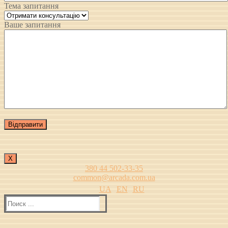
Тема запитання
Ваше запитання
Х
380 44 502-33-35
common@arcada.com.ua
UA
EN
RU
Найти: