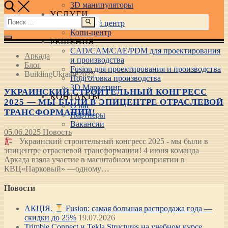
3D манипуляторы
УСЛУГИ
Найти:
Учебный центр
Копи-центр
РЕШЕНИЯ
CAD/CAM/CAE/PDM для проектирования
Аркада
и производства
Блог
Fusion для проектирования и производства
BuildingUkraine2025
Подготовка производства
3D Маркетинг
УКРАИНСКИЙ СТРОИТЕЛЬНЫЙ КОНГРЕСС
КОНТАКТЫ
2025 — МЫ БЫЛИ В ЭПИЦЕНТРЕ ОТРАСЛЕВОЙ
О нас
ТРАНСФОРМАЦИИ!
Партнеры
Вакансии
05.06.2025
Новость
Украинский строительный конгресс 2025 - мы были в
эпицентре отраслевой трансформации! 4 июня команда
Аркада взяла участие в масштабном мероприятии в
КВЦ«Парковый» —одному…
Новости
АКЦІЯ.
Fusion: самая большая распродажа года —
скидки до 25%
19.07.2026
Trimble Connect и Tekla Structures на учебном курсе