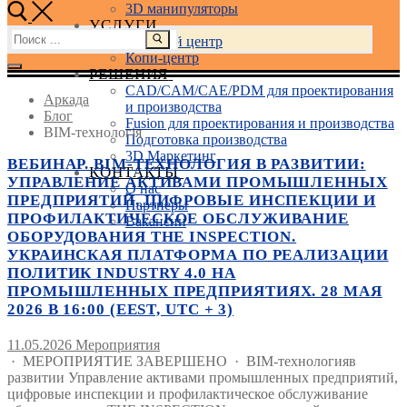
3D манипуляторы
УСЛУГИ
Найти:
Учебный центр
Копи-центр
РЕШЕНИЯ
CAD/CAM/CAE/PDM для проектирования
Аркада
и производства
Блог
Fusion для проектирования и производства
BIM-технологія
Подготовка производства
3D Маркетинг
ВЕБИНАР. BIM-ТЕХНОЛОГИЯ В РАЗВИТИИ:
КОНТАКТЫ
УПРАВЛЕНИЕ АКТИВАМИ ПРОМЫШЛЕННЫХ
О нас
ПРЕДПРИЯТИЙ, ЦИФРОВЫЕ ИНСПЕКЦИИ И
Партнеры
ПРОФИЛАКТИЧЕСКОЕ ОБСЛУЖИВАНИЕ
Вакансии
ОБОРУДОВАНИЯ THE INSPECTION.
УКРАИНСКАЯ ПЛАТФОРМА ПО РЕАЛИЗАЦИИ
ПОЛИТИК INDUSTRY 4.0 НА
ПРОМЫШЛЕННЫХ ПРЕДПРИЯТИЯХ. 28 МАЯ
2026 В 16:00 (EEST, UTC + 3)
11.05.2026
Мероприятия
· МЕРОПРИЯТИЕ ЗАВЕРШЕНО · BIM-технологияв
развитии Управление активами промышленных предприятий,
цифровые инспекции и профилактическое обслуживание