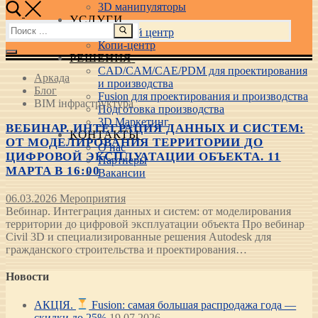
3D манипуляторы
УСЛУГИ
Найти:
Учебный центр
Копи-центр
РЕШЕНИЯ
CAD/CAM/CAE/PDM для проектирования
Аркада
и производства
Блог
Fusion для проектирования и производства
BIM інфраструктура
Подготовка производства
3D Маркетинг
ВЕБИНАР. ИНТЕГРАЦИЯ ДАННЫХ И СИСТЕМ:
КОНТАКТЫ
ОТ МОДЕЛИРОВАНИЯ ТЕРРИТОРИИ ДО
О нас
ЦИФРОВОЙ ЭКСПЛУАТАЦИИ ОБЪЕКТА. 11
Партнеры
МАРТА В 16:00
Вакансии
06.03.2026
Мероприятия
Вебинар. Интеграция данных и систем: от моделирования
территории до цифровой эксплуатации объекта Про вебинар
Civil 3D и специализированные решения Autodesk для
гражданского строительства и проектирования…
Новости
АКЦІЯ.
Fusion: самая большая распродажа года —
скидки до 25%
19.07.2026