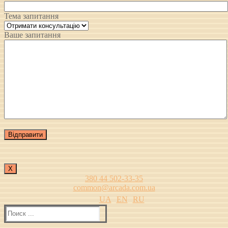
Тема запитання
Ваше запитання
Х
380 44 502-33-35
common@arcada.com.ua
UA
EN
RU
Найти: