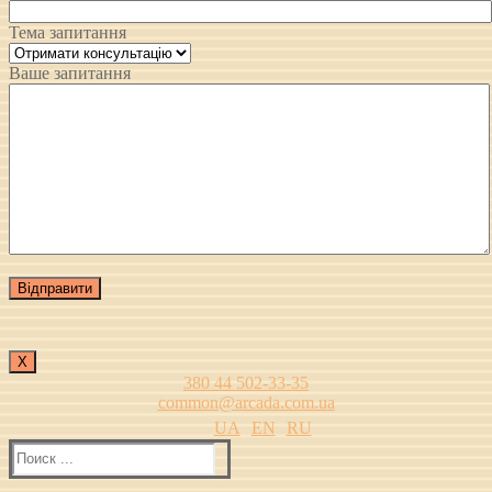
Тема запитання
Ваше запитання
Х
380 44 502-33-35
common@arcada.com.ua
UA
EN
RU
Найти: