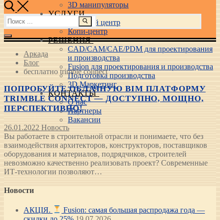
3D манипуляторы
УСЛУГИ
Найти:
Учебный центр
Копи-центр
РЕШЕНИЯ
CAD/CAM/CAE/PDM для проектирования
Аркада
и производства
Блог
Fusion для проектирования и производства
бесплатно trimble connect
Подготовка производства
3D Маркетинг
ПОПРОБУЙТЕ ОБЛАЧНУЮ BIM ПЛАТФОРМУ
КОНТАКТЫ
TRIMBLE CONNECT — ДОСТУПНО, МОЩНО,
О нас
ПЕРСПЕКТИВНО!
Партнеры
Вакансии
26.01.2022
Новость
Вы работаете в строительной отрасли и понимаете, что без
взаимодействия архитекторов, конструкторов, поставщиков
оборудования и материалов, подрядчиков, строителей
невозможно качественно реализовать проект? Современные
ИТ-технологии позволяют…
Новости
АКЦІЯ.
Fusion: самая большая распродажа года —
скидки до 25%
19.07.2026