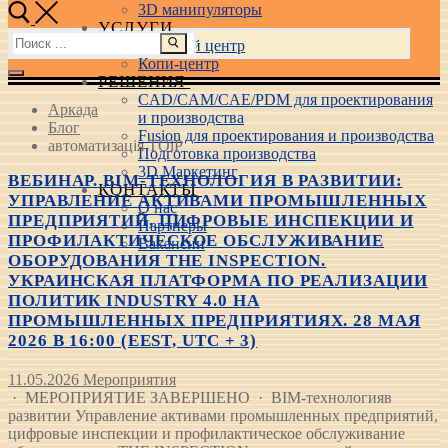
3D манипуляторы
УСЛУГИ
Найти:
Учебный центр
Копи-центр
РЕШЕНИЯ
CAD/CAM/CAE/PDM для проектирования
Аркада
и производства
Блог
Fusion для проектирования и производства
автоматизація ТОіР
Подготовка производства
3D Маркетинг
ВЕБИНАР. BIM-ТЕХНОЛОГИЯ В РАЗВИТИИ:
КОНТАКТЫ
УПРАВЛЕНИЕ АКТИВАМИ ПРОМЫШЛЕННЫХ
О нас
ПРЕДПРИЯТИЙ, ЦИФРОВЫЕ ИНСПЕКЦИИ И
Партнеры
ПРОФИЛАКТИЧЕСКОЕ ОБСЛУЖИВАНИЕ
Вакансии
ОБОРУДОВАНИЯ THE INSPECTION.
УКРАИНСКАЯ ПЛАТФОРМА ПО РЕАЛИЗАЦИИ
ПОЛИТИК INDUSTRY 4.0 НА
ПРОМЫШЛЕННЫХ ПРЕДПРИЯТИЯХ. 28 МАЯ
2026 В 16:00 (EEST, UTC + 3)
11.05.2026
Мероприятия
· МЕРОПРИЯТИЕ ЗАВЕРШЕНО · BIM-технологияв
развитии Управление активами промышленных предприятий,
цифровые инспекции и профилактическое обслуживание