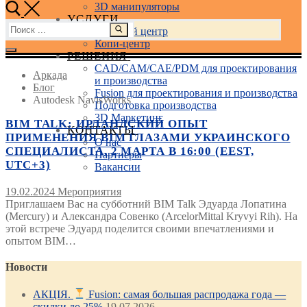
3D манипуляторы
УСЛУГИ
Найти:
Учебный центр
Копи-центр
РЕШЕНИЯ
CAD/CAM/CAE/PDM для проектирования
Аркада
и производства
Блог
Fusion для проектирования и производства
Autodesk NavisWorks
Подготовка производства
3D Маркетинг
BIM TALK: ИРЛАНДСКИЙ ОПЫТ
КОНТАКТЫ
ПРИМЕНЕНИЯ BIM ГЛАЗАМИ УКРАИНСКОГО
О нас
СПЕЦИАЛИСТА. 2 МАРТА В 16:00 (EEST,
Партнеры
UTC+3)
Вакансии
19.02.2024
Мероприятия
Приглашаем Вас на субботний BIM Talk Эдуарда Лопатина
(Mercury) и Александра Совенко (ArcelorMittal Kryvyi Rih). На
этой встрече Эдуард поделится своими впечатлениями и
опытом BIM…
Новости
АКЦІЯ.
Fusion: самая большая распродажа года —
скидки до 25%
19.07.2026